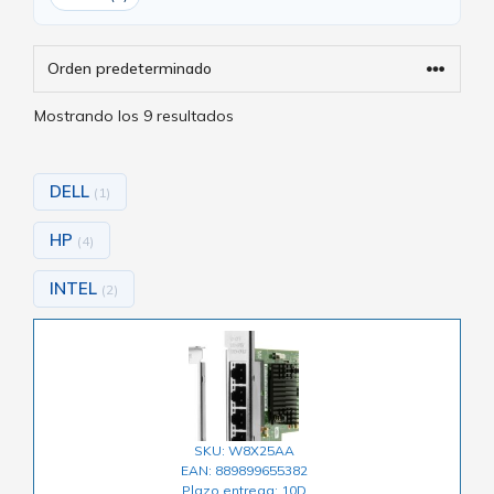
Mostrando los 9 resultados
DELL
(1)
HP
(4)
INTEL
(2)
SKU: W8X25AA
EAN: 889899655382
Plazo entrega: 10D