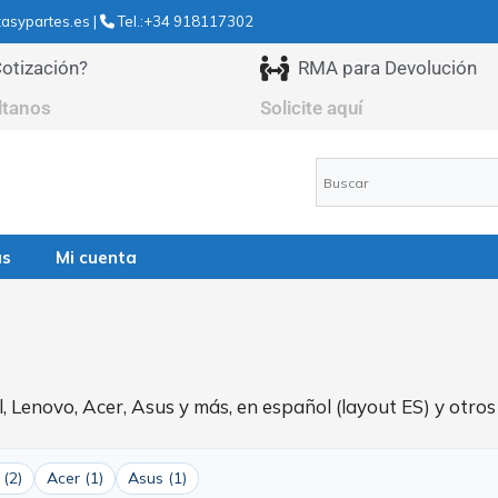
asypartes.es |
Tel.:+34 918117302
otización?
RMA para Devolución
ltanos
Solicite aquí
as
Mi cuenta
, Lenovo, Acer, Asus y más, en español (layout ES) y otros
(2)
Acer (1)
Asus (1)