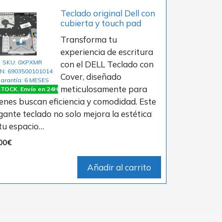
Teclado original Dell con
cubierta y touch pad
Transforma tu
experiencia de escritura
SKU: 0XPXMR
con el DELL Teclado con
N: 6903500101014
Cover, diseñado
arantía: 6 MESES
meticulosamente para
TOCK. Envío en 24H
enes buscan eficiencia y comodidad. Este
gante teclado no solo mejora la estética
tu espacio…
00
€
Añadir al carrito