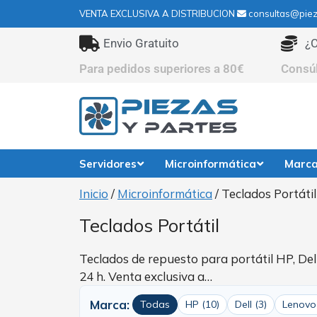
VENTA EXCLUSIVA A DISTRIBUCION
consultas@piez
Envio Gratuito
¿C
Para pedidos superiores a 80€
Consú
Servidores
Microinformática
Marc
Inicio
/
Microinformática
/ Teclados Portátil
Teclados Portátil
Teclados de repuesto para portátil HP, Dell
24 h. Venta exclusiva a…
Marca:
Todas
HP (10)
Dell (3)
Lenovo 