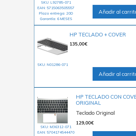
SKU: L92785-071
EAN: 5715063505557
Añadir al carrit
Plazo entrega: 20D
Garantía: 6 MESES
HP TECLADO + COVER
135,00
€
SKU: N01286-071
Añadir al carrit
HP TECLADO CON COV
ORIGINAL
Teclado Original
129,00
€
SKU: M36312-071
EAN: 5704174544470