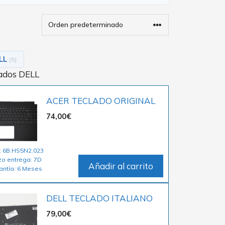
LL
(5)
ados DELL
ACER TECLADO ORIGINAL
74,00
€
: 6B.HS5N2.023
zo entrega: 7D
Añadir al carrito
antía: 6 Meses
DELL TECLADO ITALIANO
79,00
€