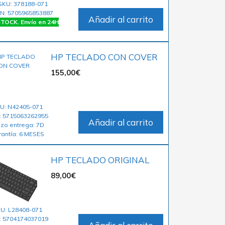
SKU: 378188-071
N: 5705965853887
Añadir al carrito
TOCK. Envío en 24H
HP TECLADO CON COVER
155,00
€
U: N42405-071
: 5715063262955
Añadir al carrito
azo entrega: 7D
rantía: 6 MESES
HP TECLADO ORIGINAL
89,00
€
U: L28408-071
: 5704174037019