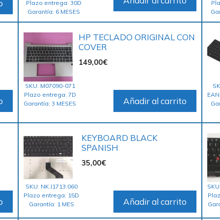
Añadir al carrito
o
Plazo entrega: 30D
Pl
Garantía: 6 MESES
Ga
HP TECLADO ORIGINAL CON
COVER
149,00
€
SKU: M07090-071
SK
Plazo entrega: 7D
EAN
o
Añadir al carrito
Garantía: 3 MESES
Ga
KEYBOARD BLACK
SPANISH
35,00
€
SKU: NK.I1713.060
SKU
Plazo entrega: 15D
Pla
o
Añadir al carrito
Garantía: 1 MES
Gara