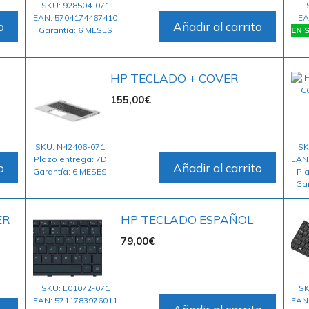
SKU: 928504-071
EAN: 5704174467410
EA
o
Añadir al carrito
Garantía: 6 MESES
EN S
HP TECLADO + COVER
155,00
€
SKU: N42406-071
SK
Plazo entrega: 7D
EAN
o
Añadir al carrito
Garantía: 6 MESES
Pl
Ga
ER
HP TECLADO ESPAÑOL
79,00
€
SKU: L01072-071
SK
EAN: 5711783976011
EAN