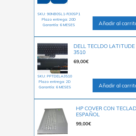
SKU: 90NB0SL1-R30SP1
Plazo entrega: 20D
Añadir al carrit
Garantía: 6 MESES
DELL TECLDO LATITUDE
3510
69,00
€
SKU: PPTDELA3510
Plazo entrega: 2D
Añadir al carrit
Garantía: 6 MESES
HP COVER CON TECLA
ESPAÑOL
99,00
€