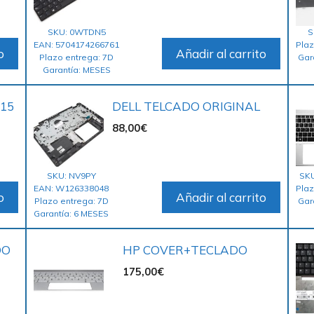
SKU: 0WTDN5
S
EAN: 5704174266761
Plaz
o
Añadir al carrito
Plazo entrega: 7D
Gar
Garantía: MESES
 15
DELL TELCADO ORIGINAL
88,00
€
SKU: NV9PY
SKU
EAN: W126338048
Plaz
o
Añadir al carrito
Plazo entrega: 7D
Gar
Garantía: 6 MESES
DO
HP COVER+TECLADO
175,00
€