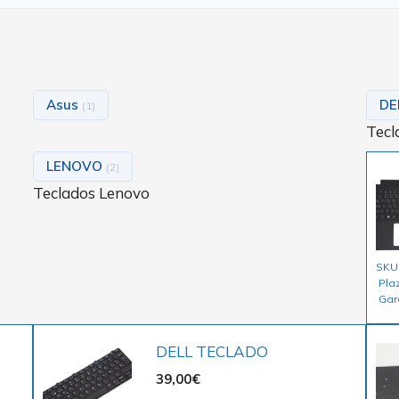
Asus
DE
(1)
Tecl
LENOVO
(2)
Teclados Lenovo
SKU
Pla
Gar
DELL TECLADO
39,00
€