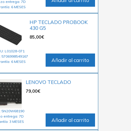
Añadir al carrito
azo entrega: 7D
rantía: 6 MESES
HP TECLADO PROBOOK
430 G5
85,00
€
U: L01028-071
: 5706998549167
Añadir al carrito
rantía: 6 MESES
LENOVO TECLADO
79,00
€
: 5N20W68190
zo entrega: 7D
Añadir al carrito
ntía: 3 MESES