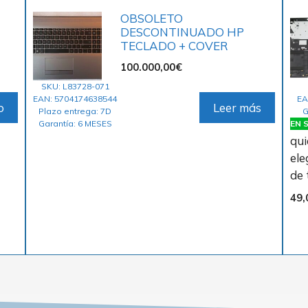
OBSOLETO
DESCONTINUADO HP
TECLADO + COVER
100.000,00
€
SKU: L83728-071
EAN: 5704174638544
EA
o
Leer más
Plazo entrega: 7D
G
Garantía: 6 MESES
EN S
qui
ele
de 
49,