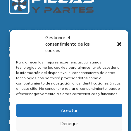
VENTA EXCLUSIVA A DISTRIBUCION
Gestionar el
consentimiento de las
consultas@piezasypartes.es
cookies
Tel.: 91 811 73 02
Para ofrecer las mejores experiencias, utilizamos
tecnologías como las cookies para almacenar y/o acceder a
la información del dispositivo. El consentimiento de estas
Adecuación normativa
tecnologías nos permitirá procesar datos como el
comportamiento de navegación o las identificaciones únicas
en este sitio. No consentir o retirar el consentimiento, puede
Aviso legal
afectar negativamente a ciertas características y funciones.
Política de privacidad
Política de cookies
Aceptar
Términos y condiciones
Preguntas frecuentes
Denegar