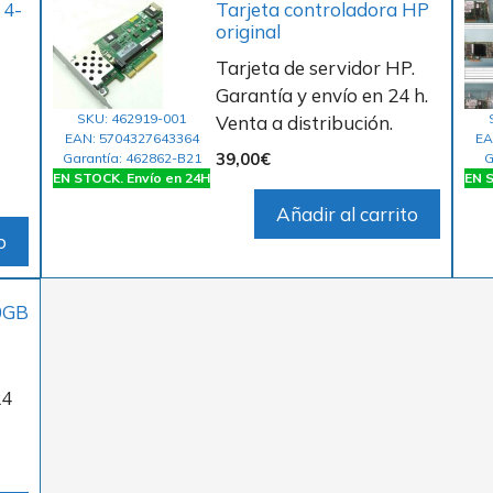
 4-
Tarjeta controladora HP
original
Tarjeta de servidor HP.
Garantía y envío en 24 h.
SKU: 462919-001
Venta a distribución.
EAN: 5704327643364
EA
39,00
€
Garantía: 462862-B21
G
EN STOCK. Envío en 24H
EN S
Añadir al carrito
o
10GB
24