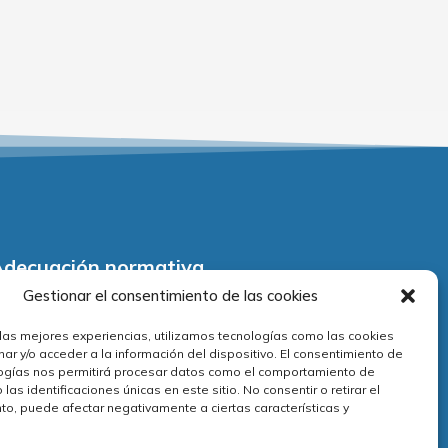
Adecuación normativa
Gestionar el consentimiento de las cookies
viso legal
 las mejores experiencias, utilizamos tecnologías como las cookies
olítica de privacidad
ar y/o acceder a la información del dispositivo. El consentimiento de
ogías nos permitirá procesar datos como el comportamiento de
olítica de cookies
las identificaciones únicas en este sitio. No consentir o retirar el
érminos y condiciones
to, puede afectar negativamente a ciertas características y
reguntas frecuentes