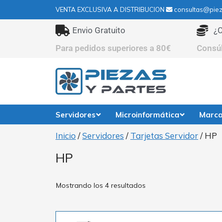
VENTA EXCLUSIVA A DISTRIBUCION
consultas@piez
Envio Gratuito
¿C
Para pedidos superiores a 80€
Consú
Servidores
Microinformática
Marc
Inicio
/
Servidores
/
Tarjetas Servidor
/ HP
HP
Mostrando los 4 resultados