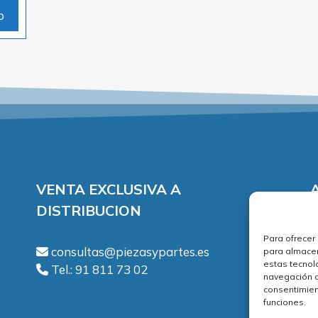
o
VENTA EXCLUSIVA A
DISTRIBUCION
A
Para ofrecer
P
consultas@piezasypartes.es
para almacen
estas tecnol
P
Tel.: 91 811 73 02
navegación o 
T
consentimien
P
funciones.