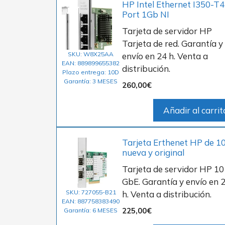
HP Intel Ethernet I350-T4
Port 1Gb NI
Tarjeta de servidor HP
Tarjeta de red. Garantía y
SKU: W8X25AA
envío en 24 h. Venta a
EAN: 889899655382
distribución.
Plazo entrega: 10D
Garantía: 3 MESES
260,00
€
Añadir al carrit
Tarjeta Erthenet HP de 
nueva y original
Tarjeta de servidor HP 10
GbE. Garantía y envío en 
SKU: 727055-B21
h. Venta a distribución.
EAN: 887758383490
225,00
€
Garantía: 6 MESES