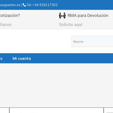
asypartes.es |
Tel.:+34 918117302
otización?
RMA para Devolución
ltanos
Solicite aquí
as
Mi cuenta