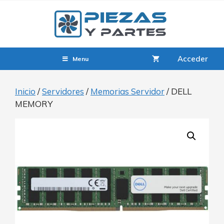
Acceder
Menu
Inicio
/
Servidores
/
Memorias Servidor
/ DELL
MEMORY