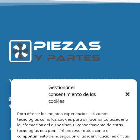
VENTA EXCLUSIVA A DISTRIBUCION
Gestionar el
consentimiento de las
consultas@piezasypartes.es
cookies
Tel.: 91 811 73 02
Para ofrecer las mejores experiencias, utilizamos
tecnologías como las cookies para almacenar y/o acceder a
la información del dispositivo. El consentimiento de estas
Adecuación normativa
tecnologías nos permitirá procesar datos como el
comportamiento de navegación o las identificaciones únicas