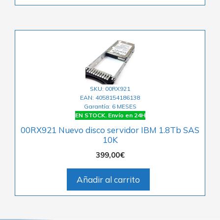
SKU: 00RX921
EAN: 4058154186138
Garantía: 6 MESES
EN STOCK. Envío en 24H
00RX921 Nuevo disco servidor IBM 1.8Tb SAS
10K
399,00
€
Añadir al carrito