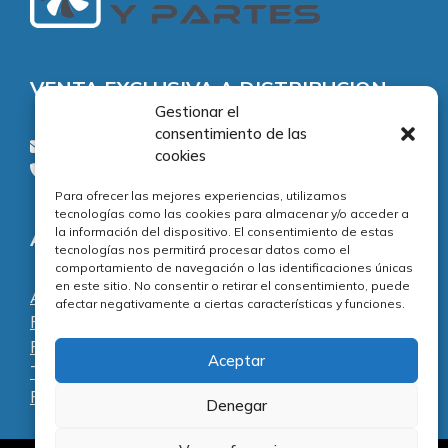
VENTA EXCLUSIVA A DISTRIBUCION
Gestionar el
consentimiento de las
consultas@piezasypartes.es
cookies
Tel.: 91 811 73 02
Para ofrecer las mejores experiencias, utilizamos
tecnologías como las cookies para almacenar y/o acceder a
la información del dispositivo. El consentimiento de estas
Adecuación normativa
tecnologías nos permitirá procesar datos como el
comportamiento de navegación o las identificaciones únicas
en este sitio. No consentir o retirar el consentimiento, puede
Aviso legal
afectar negativamente a ciertas características y funciones.
Política de privacidad
Política de cookies
Aceptar
Términos y condiciones
Preguntas frecuentes
Denegar