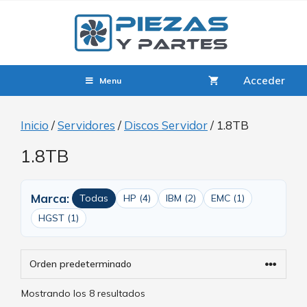
Acceder
Menu
Inicio
/
Servidores
/
Discos Servidor
/ 1.8TB
1.8TB
Marca:
Todas
HP (4)
IBM (2)
EMC (1)
HGST (1)
Mostrando los 8 resultados