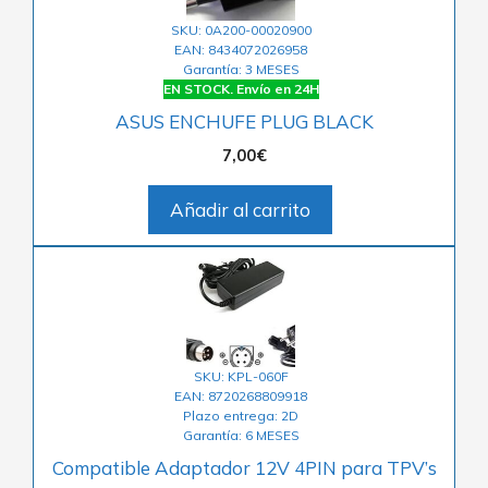
SKU: 0A200-00020900
EAN: 8434072026958
Garantía: 3 MESES
EN STOCK. Envío en 24H
ASUS ENCHUFE PLUG BLACK
7,00
€
Añadir al carrito
SKU: KPL-060F
EAN: 8720268809918
Plazo entrega: 2D
Garantía: 6 MESES
Compatible Adaptador 12V 4PIN para TPV’s