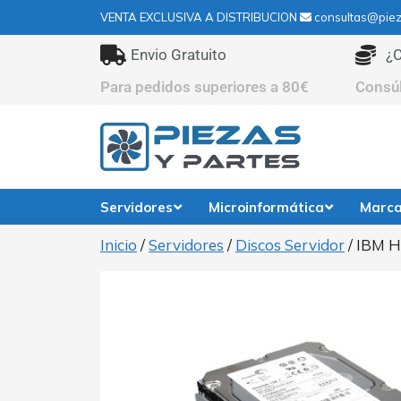
VENTA EXCLUSIVA A DISTRIBUCION
consultas@piez
Envio Gratuito
¿C
Para pedidos superiores a 80€
Consú
Servidores
Microinformática
Marc
Inicio
/
Servidores
/
Discos Servidor
/ IBM 