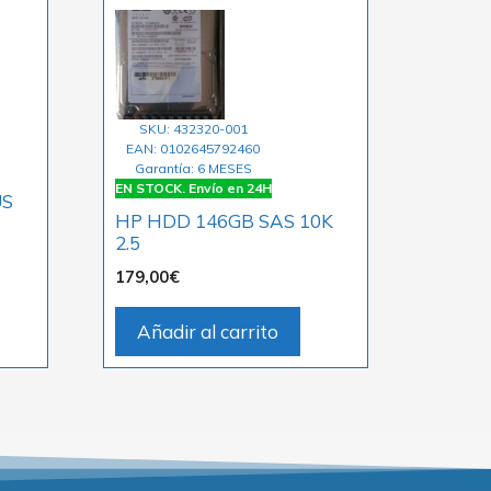
SKU: 432320-001
EAN: 0102645792460
Garantía: 6 MESES
EN STOCK. Envío en 24H
US
HP HDD 146GB SAS 10K
2.5
179,00
€
Añadir al carrito