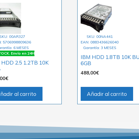
SKU: 00AR327
SKU: 00NA441
: 5706998809636
EAN: 0883436626040
rantía: 6 MESES
Garantía: 3 MESES
OCK. Envío en 24H
IBM HDD 1.8TB 10K B
 HDD 2.5 1.2TB 10K
6GB
B
488,00
€
,00
€
ñadir al carrito
Añadir al carrito