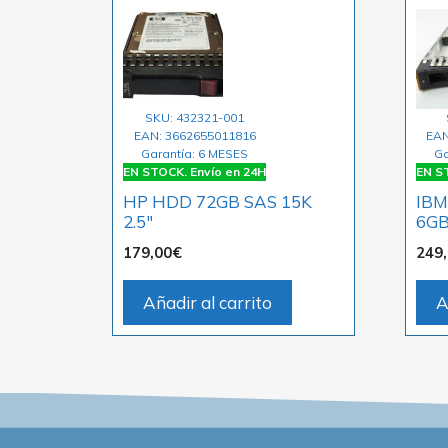
SKU: 432321-001
EAN: 3662655011816
EAN
Garantía: 6 MESES
Ga
EN STOCK. Envío en 24H
EN ST
HP HDD 72GB SAS 15K
IBM
2.5″
6G
179,00
€
249
Añadir al carrito
A