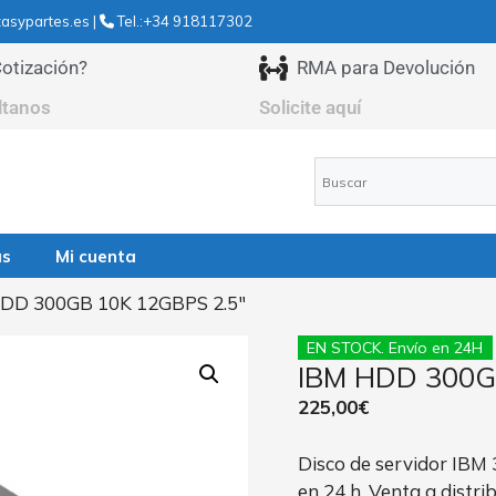
asypartes.es |
Tel.:+34 918117302
otización?
RMA para Devolución
ltanos
Solicite aquí
as
Mi cuenta
HDD 300GB 10K 12GBPS 2.5″
EN STOCK. Envío en 24H
IBM HDD 300G
225,00
€
Disco de servidor IBM 
en 24 h. Venta a distri