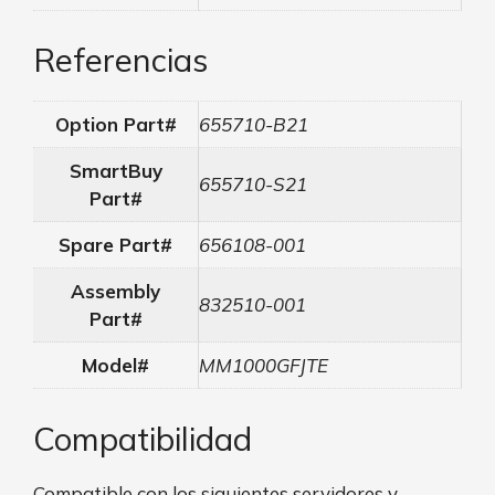
Referencias
Option Part#
655710-B21
SmartBuy
655710-S21
Part#
Spare Part#
656108-001
Assembly
832510-001
Part#
Model#
MM1000GFJTE
Compatibilidad
Compatible con los siguientes servidores y