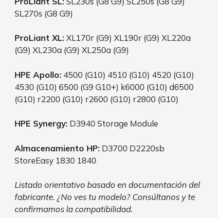
ProLiant SL:
SL230s (G8 G9) SL250s (G8 G9)
SL270s (G8 G9)
ProLiant XL:
XL170r (G9) XL190r (G9) XL220a
(G9) XL230a (G9) XL250a (G9)
HPE Apollo:
4500 (G10) 4510 (G10) 4520 (G10)
4530 (G10) 6500 (G9 G10+) k6000 (G10) d6500
(G10) r2200 (G10) r2600 (G10) r2800 (G10)
HPE Synergy:
D3940 Storage Module
Almacenamiento HP:
D3700 D2220sb
StoreEasy 1830 1840
Listado orientativo basado en documentación del
fabricante. ¿No ves tu modelo? Consúltanos y te
confirmamos la compatibilidad.