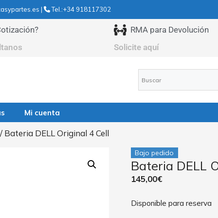
asypartes.es |
Tel.:+34 918117302
otización?
RMA para Devolución
ltanos
Solicite aquí
as
Mi cuenta
/ Bateria DELL Original 4 Cell
Bajo pedido
Bateria DELL Or
145,00
€
Disponible para reserva