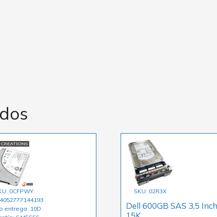
ados
KU: 0CFPWY
SKU: 02R3X
 4052777144193
Dell 600GB SAS 3,5 Inc
o entrega: 10D
15K