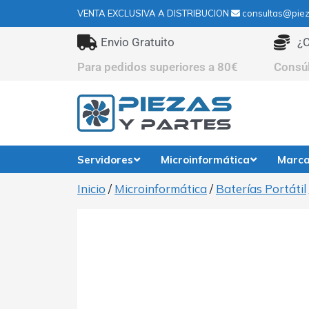
VENTA EXCLUSIVA A DISTRIBUCION
consultas@piez
Envio Gratuito
¿C
Para pedidos superiores a 80€
Consú
Servidores
Microinformática
Marc
Inicio
/
Microinformática
/
Baterías Portátil