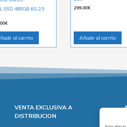
antía: 6 MESES
299,00
€
L SSD 480GB 6G 2.5
S
,00
€
ñadir al carrito
Añadir al carrito
VENTA EXCLUSIVA A
DISTRIBUCION
A
Para ofrecer