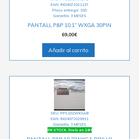
EAN: 8434072021137
Plazo entrega: 15D
Garantía: 3 MESES
PANTALL P&P 10.1” WXGA 30PIN
69,00
€
Añadir al carrito
SKU: PPS102WXGAB
EAN: 8434072029911
Garantía: 3 MESES
EN STOCK. Envío en 24H