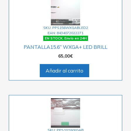
SKU: PPS156WXGABLED2
EAN: 8434072022271
EN STOCK. Envío en 24H
PANTALLA15.6” WXGA+ LED BRILL
65,00
€
Añadir al carrito
SKU: PPS101WXGAB