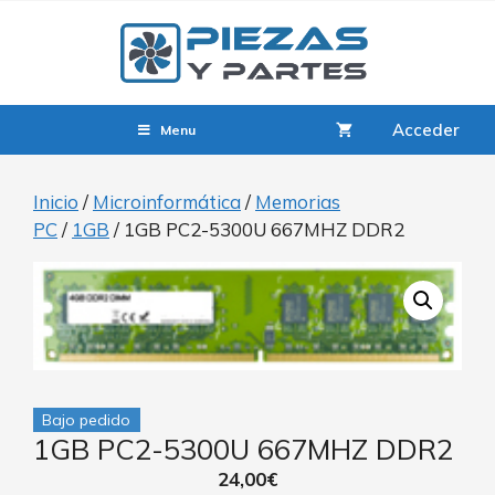
Acceder
Menu
Inicio
/
Microinformática
/
Memorias
PC
/
1GB
/ 1GB PC2-5300U 667MHZ DDR2
Bajo pedido
1GB PC2-5300U 667MHZ DDR2
24,00
€