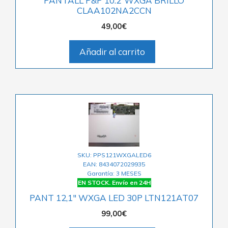
PANTALL P&P 10.2”WXGA BRILLO
CLAA102NA2CCN
49,00
€
Añadir al carrito
SKU: PPS121WXGALED6
EAN: 8434072029935
Garantía: 3 MESES
EN STOCK. Envío en 24H
PANT 12,1″ WXGA LED 30P LTN121AT07
99,00
€