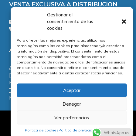
VENTA EXCLUSIVA A DISTRIBUCION
Gestionar el
consentimiento de las
consultas@piezasypartes.es
cookies
Tel.: 91 811 73 02
Para ofrecer las mejores experiencias, utilizamos
tecnologías como las cookies para almacenar y/o acceder a
Adecuación normativa
la información del dispositivo. El consentimiento de estas
tecnologías nos permitirá procesar datos como el
comportamiento de navegación o las identificaciones únicas
Aviso legal
en este sitio. No consentir o retirar el consentimiento, puede
afectar negativamente a ciertas características y funciones.
Política de privacidad
Política de cookies
Términos y condiciones
Aceptar
Preguntas frecuentes
Denegar
Ver preferencias
Al servicio de la reparación y el mantenimiento
Artículo añadido al carrito.
informático desde 1996.
Finalizar Compra
Política de cookies
Política de privacidad
Aviso Legal
0 artículos -
0,00
€
WhatsApp us