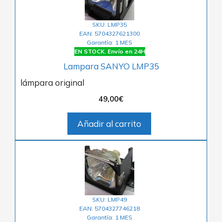
SKU: LMP35
EAN: 5704327621300
Garantía: 1 MES
EN STOCK. Envío en 24H
Lampara SANYO LMP35
lámpara original
49,00
€
Añadir al carrito
SKU: LMP49
EAN: 5704327746218
Garantía: 1 MES