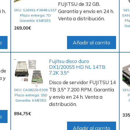
FUJITSU de 32 GB.
SKU: S26361-F3848-L517
SKU
 h.
Garantía y envío en 24 h.
Plazo entrega: 7D
EAN
Venta a distribución.
Garantía: 6 MESES
Pl
Ga
269,00
€
o
Añadir al carrito
Fujitsu disco duro
DX1/200S5 HD NL 14TB
 de
7.2K 3.5″
a y
Disco de servidor FUJITSU 14
TB 3,5″ 7.200 RPM. Garantía
SKU: CA08226-E309
SKU
Plazo entrega: 15D
P
y envío en 24 h. Venta a
Garantía: 6 MESES
distribución.
894,75
€
335
o
Añadir al carrito