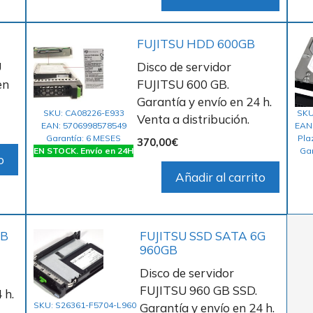
FUJITSU HDD 600GB
U
Disco de servidor
en
FUJITSU 600 GB.
Garantía y envío en 24 h.
SKU: CA08226-E933
SKU
Venta a distribución.
EAN: 5706998578549
EAN
Garantía: 6 MESES
Pla
370,00
€
EN STOCK. Envío en 24H
Ga
o
Añadir al carrito
GB
FUJITSU SSD SATA 6G
960GB
Disco de servidor
FUJITSU 960 GB SSD.
 h.
SKU: S26361-F5704-L960
Garantía y envío en 24 h.