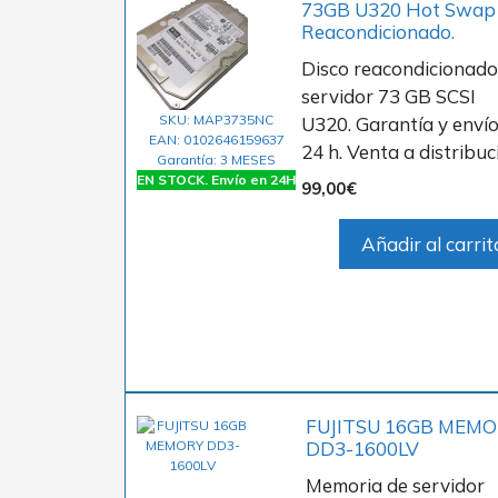
73GB U320 Hot Swap
Reacondicionado.
Disco reacondicionado
servidor 73 GB SCSI
SKU: MAP3735NC
U320. Garantía y envío
EAN: 0102646159637
24 h. Venta a distribuc
Garantía: 3 MESES
EN STOCK. Envío en 24H
99,00
€
Añadir al carrit
FUJITSU 16GB MEM
DD3-1600LV
Memoria de servidor