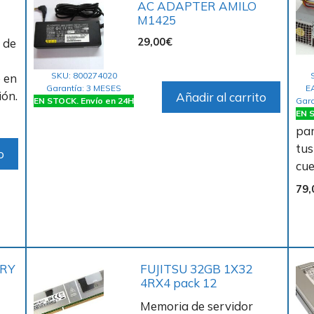
AC ADAPTER AMILO
M1425
29,00
€
 de
SKU: 800274020
 en
Garantía: 3 MESES
E
ión.
Añadir al carrito
EN STOCK. Envío en 24H
Gara
EN S
par
tus
o
cu
79,
ORY
FUJITSU 32GB 1X32
4RX4 pack 12
Memoria de servidor