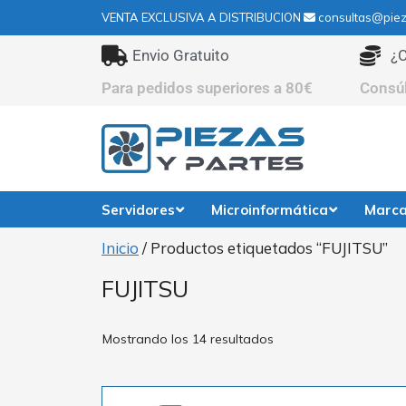
VENTA EXCLUSIVA A DISTRIBUCION
consultas@piez
Envio Gratuito
¿C
Para pedidos superiores a 80€
Consú
Servidores
Microinformática
Marc
Inicio
/ Productos etiquetados “FUJITSU”
FUJITSU
Mostrando los 14 resultados