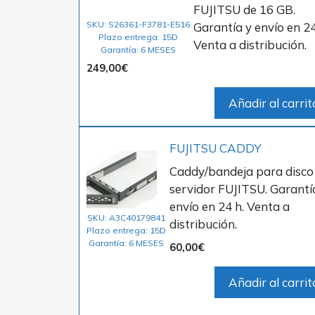
FUJITSU de 16 GB.
SKU: S26361-F3781-E516
Garantía y envío en 24
Plazo entrega: 15D
Venta a distribución.
Garantía: 6 MESES
249,00
€
Añadir al carrit
FUJITSU CADDY
Caddy/bandeja para disco
servidor FUJITSU. Garantí
envío en 24 h. Venta a
SKU: A3C40179841
distribución.
Plazo entrega: 15D
Garantía: 6 MESES
60,00
€
Añadir al carrit