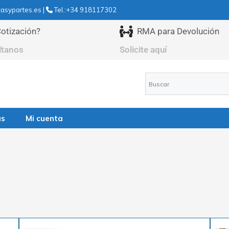
asypartes.es |
Tel.:+34 918117302
otización?
RMA para Devolución
ltanos
Solicite aquí
as
Mi cuenta