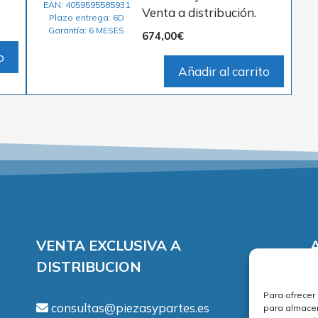
EAN: 4059595585931
Venta a distribución.
Plazo entrega: 6D
Garantía: 6 MESES
674,00
€
o
Añadir al carrito
VENTA EXCLUSIVA A
DISTRIBUCION
A
Para ofrecer
P
consultas@piezasypartes.es
para almacen