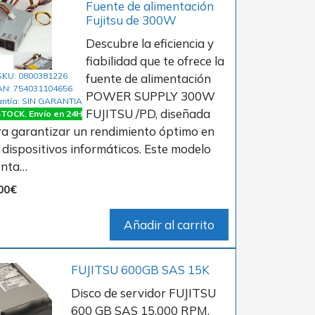
Fuente de alimentación
Fujitsu de 300W
Descubre la eficiencia y
fiabilidad que te ofrece la
SKU: 0800381226
fuente de alimentación
AN: 754031104656
POWER SUPPLY 300W
ntía: SIN GARANTIA
FUJITSU /PD, diseñada
TOCK. Envío en 24H
a garantizar un rendimiento óptimo en
 dispositivos informáticos. Este modelo
enta…
00
€
Añadir al carrito
FUJITSU 600GB SAS 15K
Disco de servidor FUJITSU
600 GB SAS 15.000 RPM.