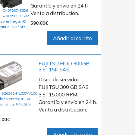
Garantía y envío en 24 h.
: CA07237-E626
Venta a distribución.
: 5706998093592
azo entrega: 4D
590,00
€
rantía: 6 MESES
Añadir al carrito
FUJITSU HDD 300GB
3.5″ 15K SAS
Disco de servidor
FUJITSU 300 GB SAS
: S26361-H1037-V100
3,5″ 15.000 RPM.
lazo entrega: 10D
Garantía y envío en 24 h.
Garantía: 6 MESES
Venta a distribución.
,00
€
Añadir al carrito