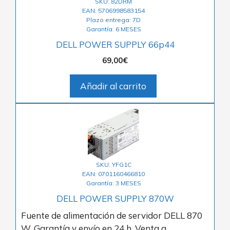
SKU: 82DRM
EAN: 5706998583154
Plazo entrega: 7D
Garantía: 6 MESES
DELL POWER SUPPLY 66p44
69,00
€
Añadir al carrito
SKU: YFG1C
EAN: 0701160466810
Garantía: 3 MESES
DELL POWER SUPPLY 870W
Fuente de alimentación de servidor DELL 870
W. Garantía y envío en 24 h. Venta a