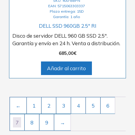
SKU: 400-BBPN
EAN: 5715063303337
Plazo entrega: 15D
Garantía: 1 año
DELL SSD 960GB 2.5″ RI
Disco de servidor DELL 960 GB SSD 2,5″.
Garantía y envío en 24 h. Venta a distribución.
685,00
€
Añadir al carrito
←
1
2
3
4
5
6
7
8
9
→