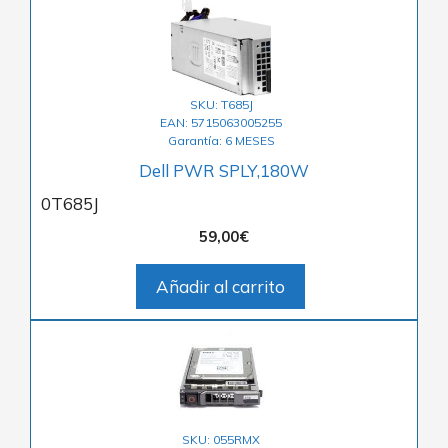
SKU: T685J
EAN: 5715063005255
Garantía: 6 MESES
Dell PWR SPLY,180W
0T685J
59,00
€
Añadir al carrito
SKU: 055RMX