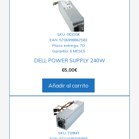
SKU: 0CJG5K
EAN: 5706998867582
Plazo entrega: 7D
Garantía: 6 MESES
DELL POWER SUPPLY 240W
65,00
€
Añadir al carrito
SKU: 709MT
EAN: 5711045375866