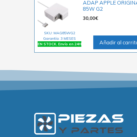
ADAP APPLE ORIGIN
85W G2
30,00
€
SKU: MAG85WG2
Garantía: 3 MESES
Añadir al carrit
EN STOCK. Envío en 24H