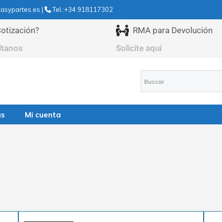
asypartes.es |
Tel.:+34 918117302
otización?
RMA para Devolución
ltanos
Solicite aquí
as
Mi cuenta