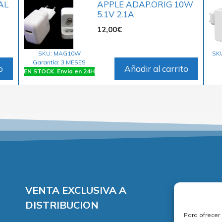
AL
APPLE ADAP.ORIG 10W
5.1V 2.1A
12,00
€
SKU: MAG10W
SK
Garantía: 3 MESES
o
Añadir al carrito
EN STOCK. Envío en 24H
VENTA EXCLUSIVA A
DISTRIBUCION
Para ofrecer
A