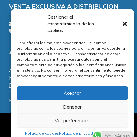
VENTA EXCLUSIVA A DISTRIBUCION
Gestionar el
consentimiento de las
consultas@piezasypartes.es
cookies
Tel.: 91 811 73 02
Para ofrecer las mejores experiencias, utilizamos
tecnologías como las cookies para almacenar y/o acceder a
Adecuación normativa
la información del dispositivo. El consentimiento de estas
tecnologías nos permitirá procesar datos como el
comportamiento de navegación o las identificaciones únicas
Aviso legal
en este sitio. No consentir o retirar el consentimiento, puede
afectar negativamente a ciertas características y funciones.
Política de privacidad
Política de cookies
Términos y condiciones
Aceptar
Preguntas frecuentes
Denegar
Ver preferencias
Al servicio de la reparación y el mantenimiento
Artículo añadido al carrito.
informático desde 1996.
Finalizar Compra
Política de cookies
Política de privacidad
Aviso Legal
0 artículos -
0,00
€
WhatsApp us