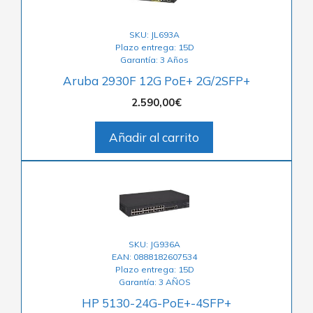
SKU: JL693A
Plazo entrega: 15D
Garantía: 3 Años
Aruba 2930F 12G PoE+ 2G/2SFP+
2.590,00
€
Añadir al carrito
SKU: JG936A
EAN: 0888182607534
Plazo entrega: 15D
Garantía: 3 AÑOS
HP 5130-24G-PoE+-4SFP+