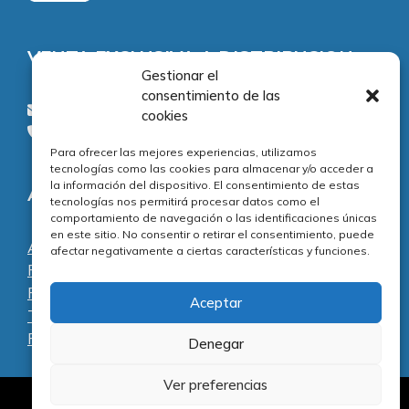
VENTA EXCLUSIVA A DISTRIBUCION
Gestionar el
consentimiento de las
consultas@piezasypartes.es
cookies
Tel.: 91 811 73 02
Para ofrecer las mejores experiencias, utilizamos
tecnologías como las cookies para almacenar y/o acceder a
la información del dispositivo. El consentimiento de estas
Adecuación normativa
tecnologías nos permitirá procesar datos como el
comportamiento de navegación o las identificaciones únicas
en este sitio. No consentir o retirar el consentimiento, puede
Aviso legal
afectar negativamente a ciertas características y funciones.
Política de privacidad
Política de cookies
Aceptar
Términos y condiciones
Preguntas frecuentes
Denegar
Ver preferencias
Al servicio de la reparación y el mantenimiento
Artículo añadido al carrito.