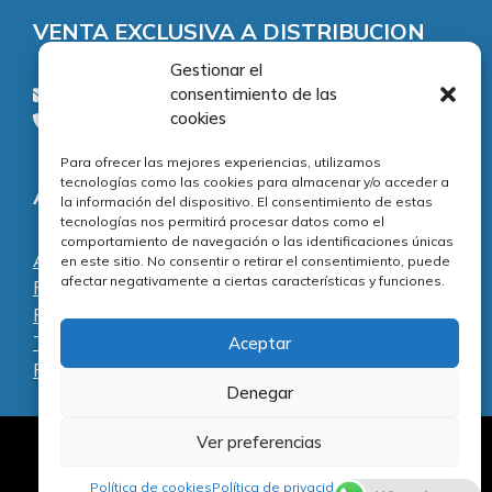
VENTA EXCLUSIVA A DISTRIBUCION
Gestionar el
consentimiento de las
consultas@piezasypartes.es
cookies
Tel.: 91 811 73 02
Para ofrecer las mejores experiencias, utilizamos
tecnologías como las cookies para almacenar y/o acceder a
Adecuación normativa
la información del dispositivo. El consentimiento de estas
tecnologías nos permitirá procesar datos como el
comportamiento de navegación o las identificaciones únicas
Aviso legal
en este sitio. No consentir o retirar el consentimiento, puede
afectar negativamente a ciertas características y funciones.
Política de privacidad
Política de cookies
Términos y condiciones
Aceptar
Preguntas frecuentes
Denegar
Ver preferencias
Al servicio de la reparación y el mantenimiento
Artículo añadido al carrito.
informático desde 1996.
Finalizar Compra
Política de cookies
Política de privacidad
Aviso Legal
0 artículos -
0,00
€