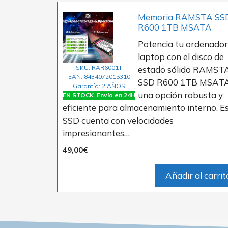
Memoria RAMSTA SS
R600 1TB MSATA
Potencia tu ordenador
laptop con el disco de
SKU: RAR6001T
estado sólido RAMST
EAN: 8434072015310
SSD R600 1TB MSATA
Garantía: 2 AÑOS
una opción robusta y
EN STOCK. Envío en 24H
eficiente para almacenamiento interno. E
SSD cuenta con velocidades
impresionantes…
49,00
€
Añadir al carrit