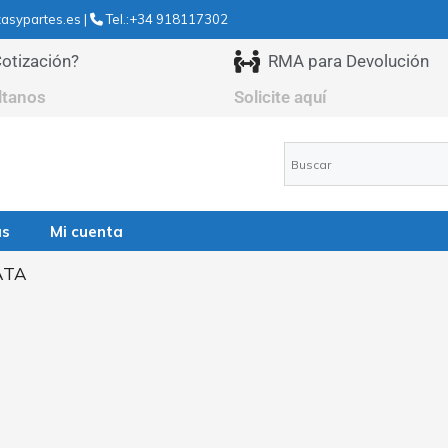
asypartes.es |
Tel.:+34 918117302
otización?
RMA para Devolución
ltanos
Solicite aquí
as
Mi cuenta
ATA