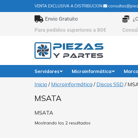
VENTA EXCLUSIVA A DISTRIBUCION
consultas@piez
Envio Gratuito
¿C
Para pedidos superiores a 80€
Consú
Servidores
Microinformática
Marc
Inicio
/
Microinformática
/
Discos SSD
/ MS
MSATA
MSATA
Mostrando los 2 resultados