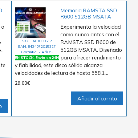
D
Memoria RAMSTA SSD
R600 512GB MSATA
 o
Experimenta la velocidad
como nunca antes con el
SKU: RAR600512
A
RAMSTA SSD R600 de
EAN: 8434072015327
,
512GB MSATA. Diseñado
Garantía: 2 AÑOS
para ofrecer rendimiento
EN STOCK. Envío en 24H
ste
y fiabilidad, este disco sólido alcanza
velocidades de lectura de hasta 558.1…
29,00
€
Añadir al carrito
o