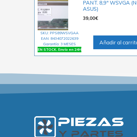
PANT. 8,9″ WSVGA (
ASUS)
39,00
€
SKU: PPS89WSVGAA
EAN: 8434072022639
Añadir al carrit
Garantía: 3 MESES
EN STOCK. Envío en 24H