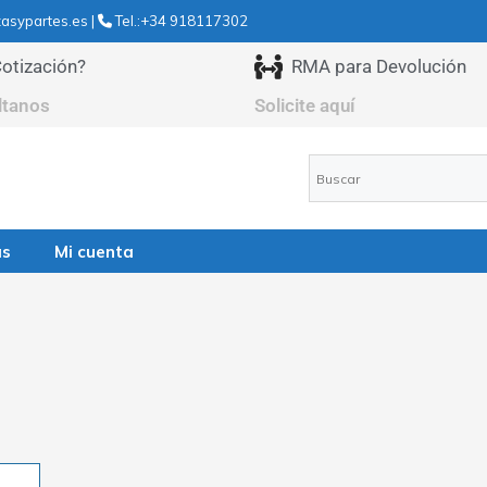
asypartes.es |
Tel.:+34 918117302
otización?
RMA para Devolución
ltanos
Solicite aquí
as
Mi cuenta