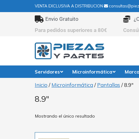
VENTA EXCLUSIVA A DISTRIBUCION
consultas@piez
Envio Gratuito
¿C
Para pedidos superiores a 80€
Consú
Servidores
Microinformática
Marc
Inicio
/
Microinformática
/
Pantallas
/ 8.9"
8.9"
Mostrando el único resultado