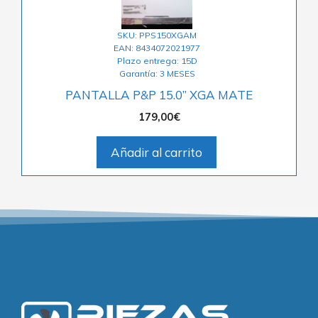
SKU: PPS150XGAM
EAN: 8434072021977
Plazo entrega: 15D
Garantía: 3 MESES
PANTALLA P&P 15.0” XGA MATE
179,00
€
Añadir al carrito