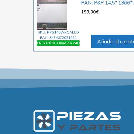
PAN. P&P 14,5″ 1366*
199,00
€
SKU: PPS145WXGALED
EAN: 8434072021922
Añadir al carrit
EN STOCK. Envío en 24H