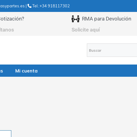
asypartes.es |
Tel.:+34 918117302
otización?
RMA para Devolución
ltanos
Solicite aquí
as
Mi cuenta