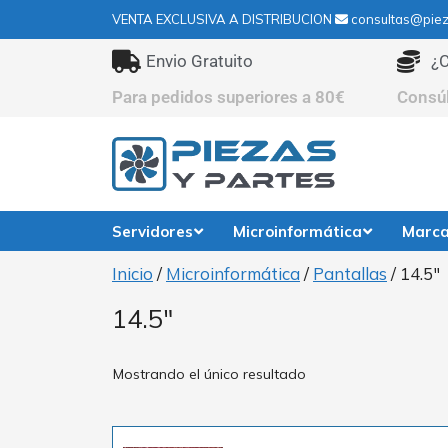
VENTA EXCLUSIVA A DISTRIBUCION
consultas@piez
Envio Gratuito
¿C
Para pedidos superiores a 80€
Consú
Servidores
Microinformática
Marc
Inicio
/
Microinformática
/
Pantallas
/ 14.5"
14.5"
Mostrando el único resultado