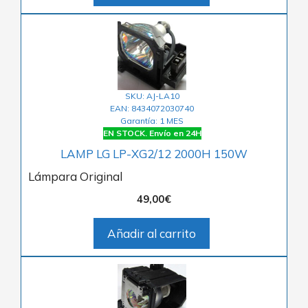
SKU: AJ-LA10
EAN: 8434072030740
Garantía: 1 MES
EN STOCK. Envío en 24H
LAMP LG LP-XG2/12 2000H 150W
Lámpara Original
49,00
€
Añadir al carrito