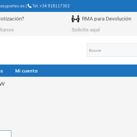
asypartes.es |
Tel.:+34 918117302
otización?
RMA para Devolución
ltanos
Solicite aquí
as
Mi cuenta
0W