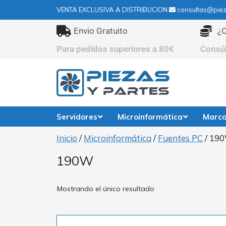
VENTA EXCLUSIVA A DISTRIBUCION
consultas@piez
Envio Gratuito
¿C
Para pedidos superiores a 80€
Consú
Servidores
Microinformática
Marc
Inicio
/
Microinformática
/
Fuentes PC
/ 19
190W
Mostrando el único resultado