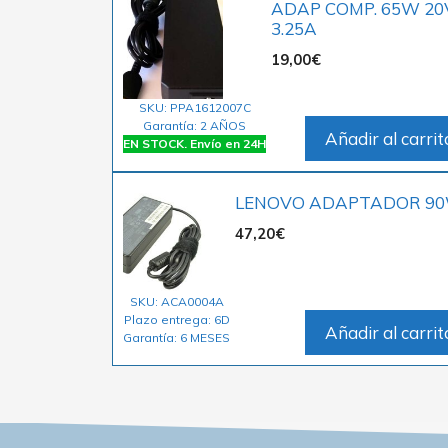
ADAP COMP. 65W 20
3.25A
19,00
€
SKU: PPA1612007C
Garantía: 2 AÑOS
Añadir al carrit
EN STOCK. Envío en 24H
LENOVO ADAPTADOR 9
47,20
€
SKU: ACA0004A
Plazo entrega: 6D
Añadir al carrit
Garantía: 6 MESES