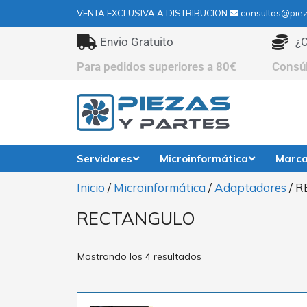
VENTA EXCLUSIVA A DISTRIBUCION
consultas@piez
Envio Gratuito
¿C
Para pedidos superiores a 80€
Consú
Servidores
Microinformática
Marc
Inicio
/
Microinformática
/
Adaptadores
/ 
RECTANGULO
Mostrando los 4 resultados