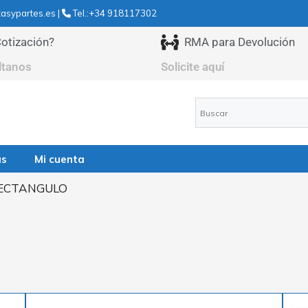
asypartes.es |
Tel.:+34 918117302
otización?
RMA para Devolución
ltanos
Solicite aquí
as
Mi cuenta
RECTANGULO