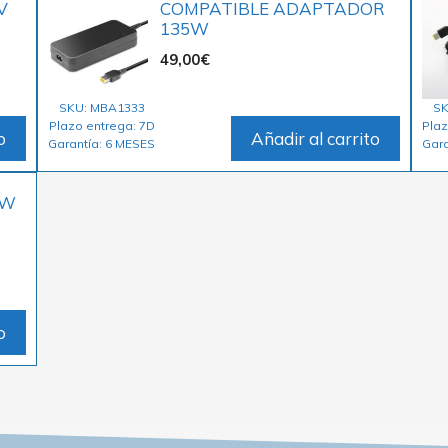
V
COMPATIBLE ADAPTADOR
135W
49,00
€
SKU: MBA1333
SK
Plazo entrega: 7D
Plaz
o
Añadir al carrito
Garantía: 6 MESES
Gara
0W
o