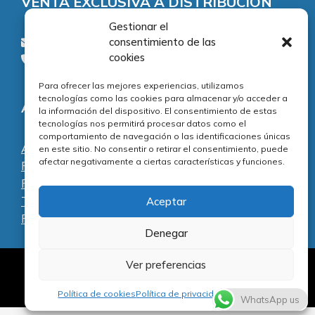
VENTA EXCLUSIVA A DISTRIBUCION
Gestionar el
consentimiento de las
consultas@piezasypartes.es
cookies
Tel.: 91 811 73 02
Para ofrecer las mejores experiencias, utilizamos
tecnologías como las cookies para almacenar y/o acceder a
Adecuación normativa
la información del dispositivo. El consentimiento de estas
tecnologías nos permitirá procesar datos como el
comportamiento de navegación o las identificaciones únicas
Aviso legal
en este sitio. No consentir o retirar el consentimiento, puede
afectar negativamente a ciertas características y funciones.
Política de privacidad
Política de cookies
Términos y condiciones
Aceptar
Preguntas frecuentes
Denegar
Ver preferencias
Al servicio de la reparación y el mantenimiento
Artículo añadido al carrito.
informático desde 1996.
Finalizar Compra
Política de cookies
Política de privacidad
Aviso Legal
0 artículos -
0,00
€
WhatsApp us