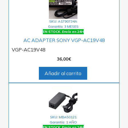
SKU: A1790734A
Garantía: 3 MESES
EN STOCK. Envío en 24H
AC ADAPTER SONY VGP-AC19V48
VGP-AC19V48
36,00
€
Añadir al carrito
SKU: MBA50121
Garantía: 1 AÑO
EN STOCK. Envío en 24H