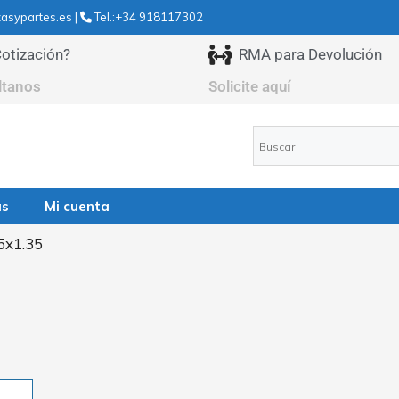
asypartes.es |
Tel.:+34 918117302
otización?
RMA para Devolución
ltanos
Solicite aquí
as
Mi cuenta
.5x1.35