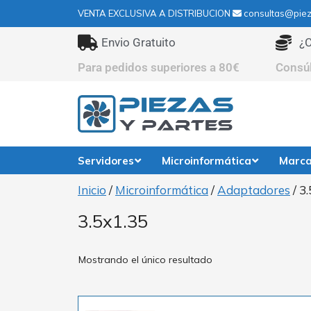
VENTA EXCLUSIVA A DISTRIBUCION
consultas@piez
Envio Gratuito
¿C
Para pedidos superiores a 80€
Consú
Servidores
Microinformática
Marc
Inicio
/
Microinformática
/
Adaptadores
/ 3
3.5x1.35
Mostrando el único resultado