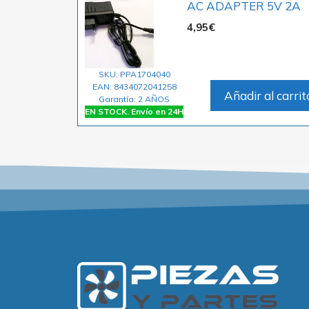
AC ADAPTER 5V 2A
4,95
€
SKU: PPA1704040
EAN: 8434072041258
Añadir al carrit
Garantía: 2 AÑOS
EN STOCK. Envío en 24H