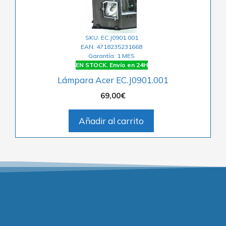
SKU: EC.J0901.001
EAN: 4718235231668
Garantía: 1 MES
EN STOCK. Envío en 24H
Lámpara Acer EC.J0901.001
69,00
€
Añadir al carrito