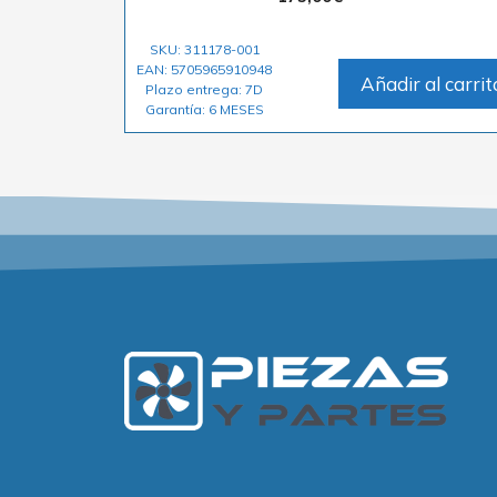
SKU: 311178-001
EAN: 5705965910948
Añadir al carrit
Plazo entrega: 7D
Garantía: 6 MESES