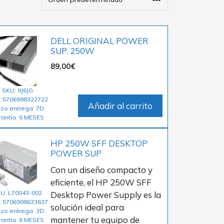
DELL ORIGINAL POWER
SUP. 250W
89,00
€
SKU: 9J6JG
: 5706998322722
Añadir al carrito
azo entrega: 7D
rantía: 6 MESES
HP 250W SFF DESKTOP
POWER SUP
Con un diseño compacto y
eficiente, el HP 250W SFF
U: L70043-002
Desktop Power Supply es la
: 5706998633637
solución ideal para
azo entrega: 3D
mantener tu equipo de
rantía: 6 MESES