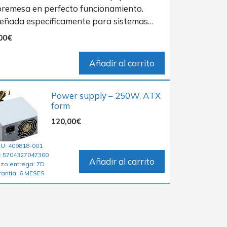
remesa en perfecto funcionamiento.
eñada específicamente para sistemas…
00
€
Añadir al carrito
Power supply – 250W, ATX
form
120,00
€
U: 409818-001
: 5704327047360
Añadir al carrito
azo entrega: 7D
rantía: 6 MESES