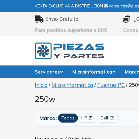
VENTA EXCLUSIVA A DISTRIBUCION
consultas@piez
Envio Gratuito
¿C
Para pedidos superiores a 80€
Consú
Servidores
Microinformática
Marc
Inicio
/
Microinformática
/
Fuentes PC
/ 25
250w
Marca:
Todas
HP (5)
Dell (3)
Mostrando los 10 resultados