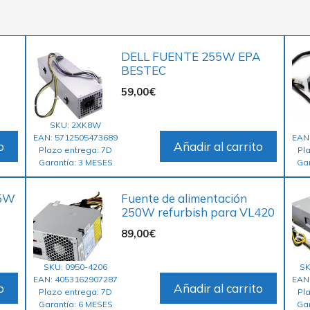
DELL FUENTE 255W EPA
BESTEC
59,00
€
SKU: 2XK8W
EAN: 5712505473689
EAN
o
Añadir al carrito
Plazo entrega: 7D
Pl
Garantía: 3 MESES
Ga
55W
Fuente de alimentación
250W refurbish para VL420
89,00
€
SKU: 0950-4206
SK
EAN: 4053162907287
EAN
o
Añadir al carrito
Plazo entrega: 7D
Pl
Garantía: 6 MESES
Ga