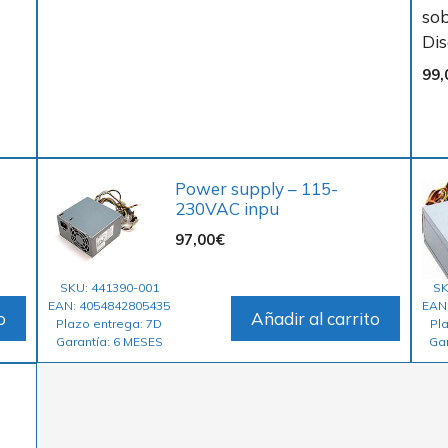
sob
Dis
99,
Power supply – 115-
230VAC inpu
97,00
€
SKU: 441390-001
SK
EAN: 4054842805435
EAN
o
Añadir al carrito
Plazo entrega: 7D
Pl
Garantía: 6 MESES
Ga