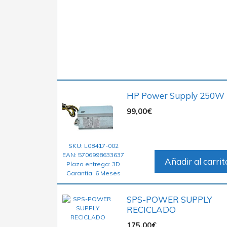
HP Power Supply 250W
99,00
€
SKU: L08417-002
EAN: 5706998633637
Añadir al carrit
Plazo entrega: 3D
Garantía: 6 Meses
SPS-POWER SUPPLY
RECICLADO
175,00
€