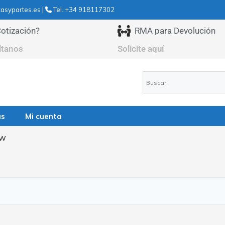
asypartes.es |
Tel.:+34 918117302
otización?
RMA para Devolución
ltanos
Solicite aquí
as
Mi cuenta
0w