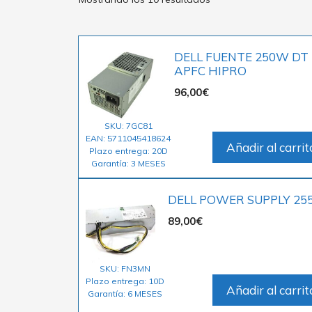
DELL FUENTE 250W DT
APFC HIPRO
96,00
€
SKU: 7GC81
EAN: 5711045418624
Añadir al carrit
Plazo entrega: 20D
Garantía: 3 MESES
DELL POWER SUPPLY 2
89,00
€
SKU: FN3MN
Plazo entrega: 10D
Añadir al carrit
Garantía: 6 MESES