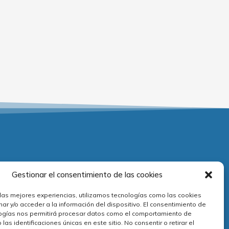
Adecuación normativa
Gestionar el consentimiento de las cookies
 las mejores experiencias, utilizamos tecnologías como las cookies
viso legal
ar y/o acceder a la información del dispositivo. El consentimiento de
olítica de privacidad
ogías nos permitirá procesar datos como el comportamiento de
las identificaciones únicas en este sitio. No consentir o retirar el
olítica de cookies