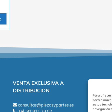
o
VENTA EXCLUSIVA A
DISTRIBUCION
Para ofrecer
A
para almacen
P
consultas@piezasypartes.es
estas tecnol
navegación o 
P
Tel.: 91 811 73 02