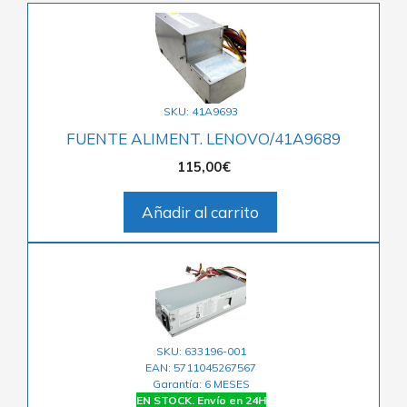
SKU: 41A9693
FUENTE ALIMENT. LENOVO/41A9689
115,00
€
Añadir al carrito
SKU: 633196-001
EAN: 5711045267567
Garantía: 6 MESES
EN STOCK. Envío en 24H