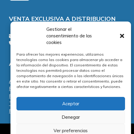
VENTA EXCLUSIVA A DISTRIBUCION
Gestionar el
consentimiento de las
consultas@piezasypartes.es
cookies
Tel.: 91 811 73 02
Para ofrecer las mejores experiencias, utilizamos
tecnologías como las cookies para almacenar y/o acceder a
Adecuación normativa
la información del dispositivo. El consentimiento de estas
tecnologías nos permitirá procesar datos como el
comportamiento de navegación o las identificaciones únicas
Aviso legal
en este sitio. No consentir o retirar el consentimiento, puede
afectar negativamente a ciertas características y funciones.
Política de privacidad
Política de cookies
Términos y condiciones
Aceptar
Preguntas frecuentes
Denegar
Ver preferencias
Al servicio de la reparación y el mantenimiento